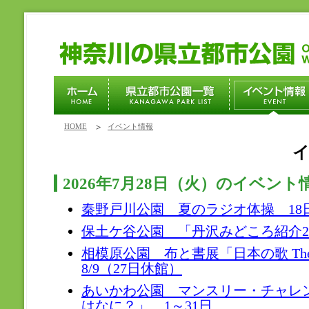
HOME
イベント情報
2026年7月28日（火）のイベント
秦野戸川公園 夏のラジオ体操 18日～
保土ケ谷公園 「丹沢みどころ紹介20
相模原公園 布と書展「日本の歌 The 
8/9（27日休館）
あいかわ公園 マンスリー・チャレ
はなに？」 1～31日