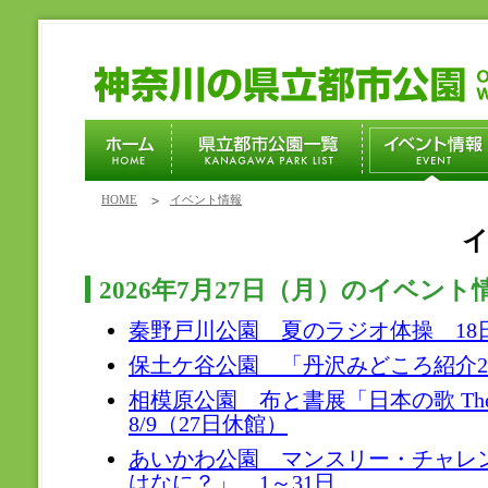
HOME
イベント情報
2026年7月27日（月）のイベント
秦野戸川公園 夏のラジオ体操 18日～
保土ケ谷公園 「丹沢みどころ紹介20
相模原公園 布と書展「日本の歌 The 
8/9（27日休館）
あいかわ公園 マンスリー・チャレ
はなに？」 1～31日